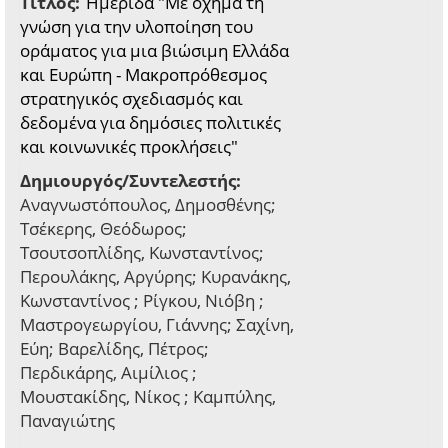
Τίτλος:
Ημερίδα "Με όχημα τη
γνώση για την υλοποίηση του
οράματος για μια βιώσιμη Ελλάδα
και Ευρώπη - Μακροπρόθεσμος
στρατηγικός σχεδιασμός και
δεδομένα για δημόσιες πολιτικές
και κοινωνικές προκλήσεις"
Δημιουργός/Συντελεστής:
Αναγνωστόπουλος, Δημοσθένης;
Τσέκερης, Θεόδωρος;
Τσουτσοπλίδης, Κωνσταντίνος;
Περουλάκης, Αργύρης; Κυρανάκης,
Κωνσταντίνος ; Ρίγκου, Νιόβη ;
Μαστρογεωργίου, Γιάννης; Σαχίνη,
Εύη; Βαρελίδης, Πέτρος;
Περδικάρης, Αιμίλιος ;
Μουστακίδης, Νίκος ; Καμπύλης,
Παναγιώτης