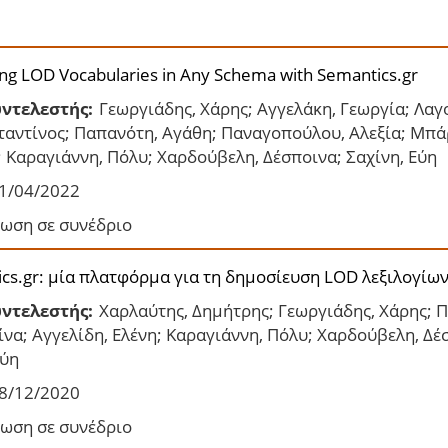
ing LOD Vocabularies in Any Schema with Semantics.gr
ντελεστής:
Γεωργιάδης, Χάρης; Αγγελάκη, Γεωργία; Λαγ
ταντίνος; Παπανότη, Αγάθη; Παναγοπούλου, Αλεξία; Μπάρ
; Καραγιάννη, Πόλυ; Χαρδούβελη, Δέσποινα; Σαχίνη, Εύη
1/04/2022
ωση σε συνέδριο
cs.gr: μία πλατφόρμα για τη δημοσίευση LOD λεξιλογίω
ντελεστής:
Χαρλαύτης, Δημήτρης; Γεωργιάδης, Χάρης; 
να; Αγγελίδη, Ελένη; Καραγιάννη, Πόλυ; Χαρδούβελη, Δέ
Εύη
8/12/2020
ωση σε συνέδριο