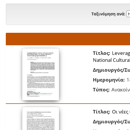
Ταξινόμηση ανά:
Τίτλος:
Leveragi
National Cultura
Δημιουργός/Συ
Ημερομηνία:
1
Τύπος:
Ανακοίν
Τίτλος:
Οι νέες
Δημιουργός/Συ