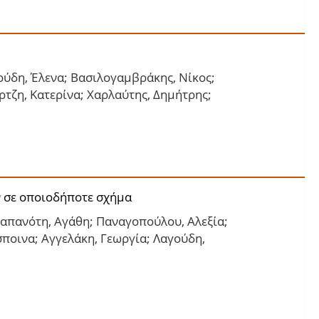
ούδη, Έλενα; Βασιλογαμβράκης, Νίκος;
τζη, Κατερίνα; Χαρλαύτης, Δημήτρης;
ν σε οποιοδήποτε σχήμα
Παπανότη, Αγάθη; Παναγοπούλου, Αλεξία;
σποινα; Αγγελάκη, Γεωργία; Λαγούδη,