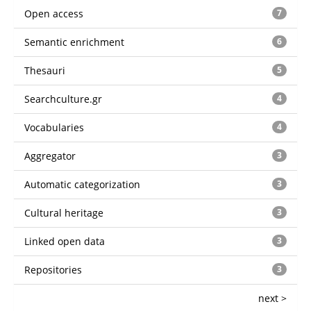
Open access
7
Semantic enrichment
6
Thesauri
5
Searchculture.gr
4
Vocabularies
4
Aggregator
3
Automatic categorization
3
Cultural heritage
3
Linked open data
3
Repositories
3
next >