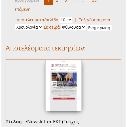
προηγούμενη
1
2
3
4
...
35
επόμενη
Αποτελέσματα/σελίδα
|
Ταξινόμηση ανά
Σε σειρά
Αποτελέσματα τεκμηρίων:
Τίτλος:
eNewsletter EKT (Τεύχος