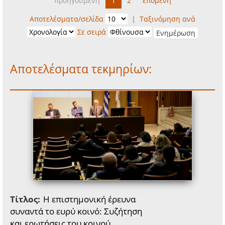
προηγούμενη
1
2
επόμενη
Αποτελέσματα/σελίδα
|
Ταξινόμηση ανά
Σε σειρά
Αποτελέσματα τεκμηρίων:
Τίτλος:
Η επιστημονική έρευνα
συναντά το ευρύ κοινό: Συζήτηση
και ερωτήσεις του κοινού