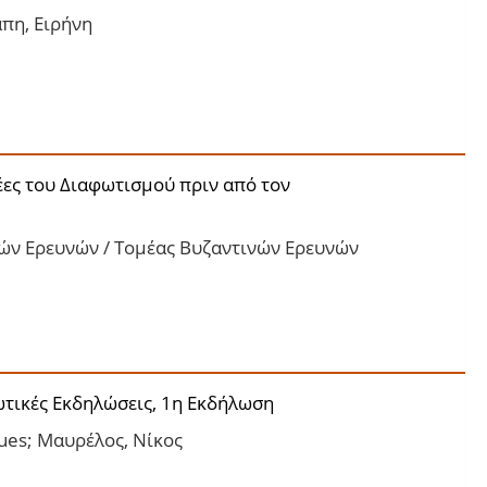
άπη, Ειρήνη
έες του Διαφωτισμού πριν από τον
κών Ερευνών / Τομέας Βυζαντινών Ερευνών
ωτικές Εκδηλώσεις, 1η Εκδήλωση
ues; Μαυρέλος, Νίκος