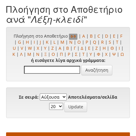
Πλοήγηση στο Αποθετήριο
ανά "
Λέξη-κλειδί
"
Πλοήγηση στο Αποθετήριο
|
A
|
B
|
C
|
D
|
E
|
F
0-9
|
G
|
H
|
I
|
J
|
K
|
L
|
M
|
N
|
O
|
P
|
Q
|
R
|
S
|
T
|
U
|
V
|
W
|
X
|
Y
|
Z
|
Α
|
Β
|
Γ
|
Δ
|
Ε
|
Ζ
|
Η
|
Θ
|
Ι
|
Κ
|
Λ
|
Μ
|
Ν
|
Ξ
|
Ο
|
Π
|
Ρ
|
Σ
|
Τ
|
Υ
|
Φ
|
Χ
|
Ψ
|
Ω
ή εισάγετε λίγα αρχικά γράμματα:
Σε σειρά:
Αποτελέσματα/σελίδα