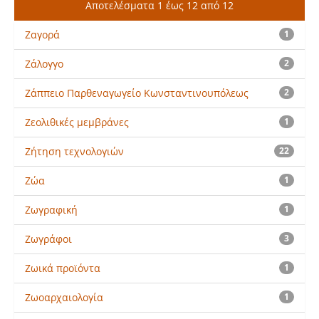
Αποτελέσματα 1 έως 12 από 12
Ζαγορά
1
Ζάλογγο
2
Ζάππειο Παρθεναγωγείο Κωνσταντινουπόλεως
2
Ζεολιθικές μεμβράνες
1
Ζήτηση τεχνολογιών
22
Ζώα
1
Ζωγραφική
1
Ζωγράφοι
3
Ζωικά προϊόντα
1
Ζωοαρχαιολογία
1