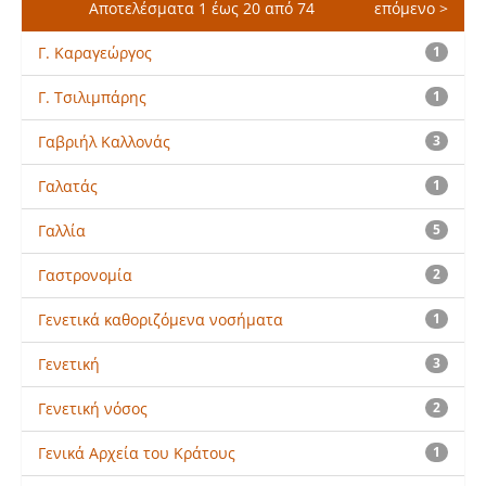
Αποτελέσματα 1 έως 20 από 74
επόμενο >
Γ. Καραγεώργος
1
Γ. Τσιλιμπάρης
1
Γαβριήλ Καλλονάς
3
Γαλατάς
1
Γαλλία
5
Γαστρονομία
2
Γενετικά καθοριζόμενα νοσήματα
1
Γενετική
3
Γενετική νόσος
2
Γενικά Αρχεία του Κράτους
1