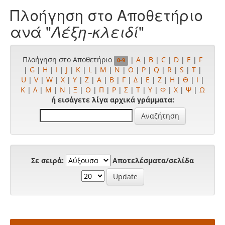
Πλοήγηση στο Αποθετήριο
ανά "
Λέξη-κλειδί
"
Πλοήγηση στο Αποθετήριο
|
A
|
B
|
C
|
D
|
E
|
F
0-9
|
G
|
H
|
I
|
J
|
K
|
L
|
M
|
N
|
O
|
P
|
Q
|
R
|
S
|
T
|
U
|
V
|
W
|
X
|
Y
|
Z
|
Α
|
Β
|
Γ
|
Δ
|
Ε
|
Ζ
|
Η
|
Θ
|
Ι
|
Κ
|
Λ
|
Μ
|
Ν
|
Ξ
|
Ο
|
Π
|
Ρ
|
Σ
|
Τ
|
Υ
|
Φ
|
Χ
|
Ψ
|
Ω
ή εισάγετε λίγα αρχικά γράμματα:
Σε σειρά:
Αποτελέσματα/σελίδα