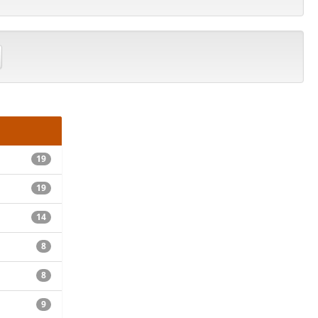
19
19
14
8
8
9