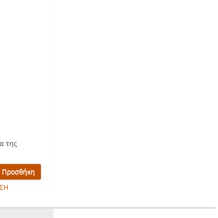
α της
ΣΗ