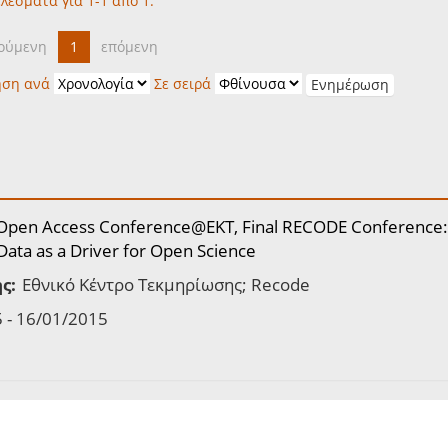
λέσματα για 1-1 από 1.
ούμενη
1
επόμενη
ηση ανά
Σε σειρά
l Open Access Conference@EKT, Final RECODE Conference
ata as a Driver for Open Science
ς:
Εθνικό Κέντρο Τεκμηρίωσης; Recode
 - 16/01/2015