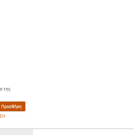
α της
ΣΗ