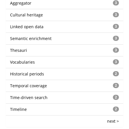
Aggregator
3
Cultural heritage
3
Linked open data
3
Semantic enrichment
3
Thesauri
3
Vocabularies
3
Historical periods
2
Temporal coverage
2
Time-driven search
2
Timeline
2
next >