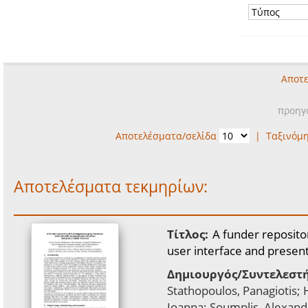
Αποτε
προηγ
Αποτελέσματα/σελίδα
|
Ταξινόμ
Αποτελέσματα τεκμηρίων:
Τίτλος:
A funder reposito
user interface and presen
Δημιουργός/Συντελεστή
Stathopoulos, Panagiotis;
Ioanna; Soumplis, Alexand