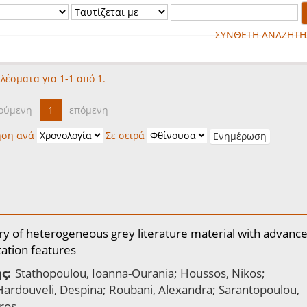
ΣΥΝΘΕΤΗ ΑΝΑΖΗΤΗ
λέσματα για 1-1 από 1.
ούμενη
1
επόμενη
ηση ανά
Σε σειρά
ry of heterogeneous grey literature material with advanc
tation features
ς:
Stathopoulou, Ioanna-Ourania; Houssos, Nikos;
 Hardouveli, Despina; Roubani, Alexandra; Sarantopoulou,
ros