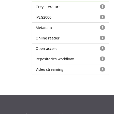
Grey literature
1
JPEG2000
1
Metadata
1
Online reader
1
Open access
1
Repositories workflows
1
Video streaming
1