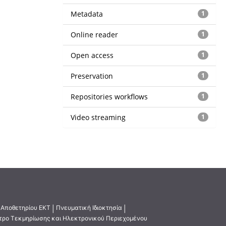
Metadata
1
Online reader
1
Open access
1
Preservation
1
Repositories workflows
1
Video streaming
1