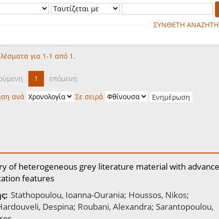
ΣΥΝΘΕΤΗ ΑΝΑΖΗΤΗ
λέσματα για 1-1 από 1.
ούμενη
1
επόμενη
ηση ανά
Σε σειρά
ry of heterogeneous grey literature material with advanc
tation features
ς:
Stathopoulou, Ioanna-Ourania; Houssos, Nikos;
 Hardouveli, Despina; Roubani, Alexandra; Sarantopoulou,
ros