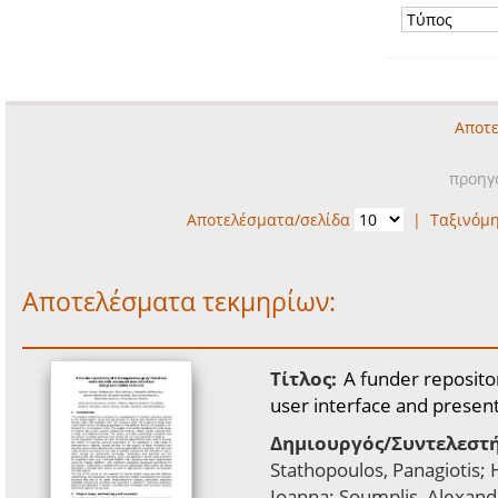
Αποτε
προηγ
Αποτελέσματα/σελίδα
|
Ταξινόμ
Αποτελέσματα τεκμηρίων:
Τίτλος:
A funder reposito
user interface and presen
Δημιουργός/Συντελεστή
Stathopoulos, Panagiotis;
Ioanna; Soumplis, Alexand