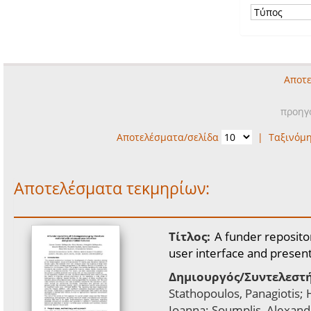
Αποτε
προηγ
Αποτελέσματα/σελίδα
|
Ταξινόμ
Αποτελέσματα τεκμηρίων:
Τίτλος:
A funder reposito
user interface and presen
Δημιουργός/Συντελεστή
Stathopoulos, Panagiotis;
Ioanna; Soumplis, Alexand