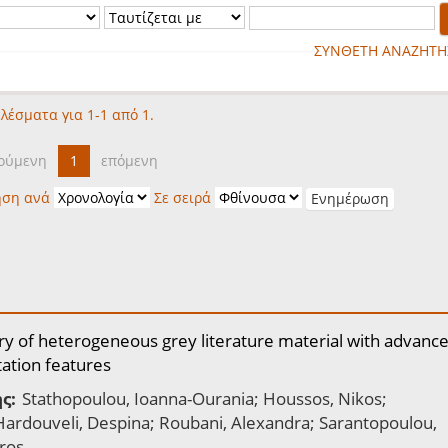
ΣΥΝΘΕΤΗ ΑΝΑΖΗΤΗ
λέσματα για 1-1 από 1.
ούμενη
1
επόμενη
ηση ανά
Σε σειρά
ry of heterogeneous grey literature material with advanc
tation features
ς:
Stathopoulou, Ioanna-Ourania; Houssos, Nikos;
 Hardouveli, Despina; Roubani, Alexandra; Sarantopoulou,
ros