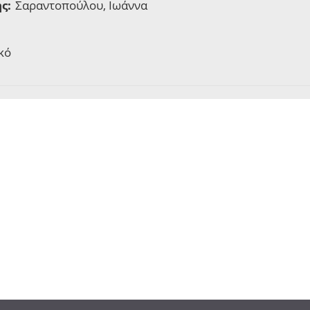
ς:
Σαραντοπούλου, Ιωάννα
κό