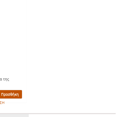
α της
ΣΗ