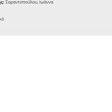
ς:
Σαραντοπούλου, Ιωάννα
κό