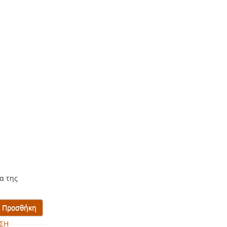
α της
ΣΗ