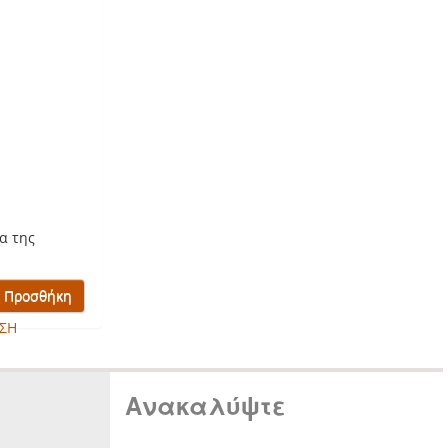
α της
ΣΗ
Ανακαλύψτε