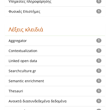
Υπηρεσίες πληροφόρησης
1
Φυσικές Επιστήμες
1
Λέξεις κλειδιά
Aggregator
1
Contextualization
1
Linked open data
1
Searchculture.gr
1
Semantic enrichment
1
Thesauri
1
Ανοικτά διασυνδεδεμένα δεδομένα
1