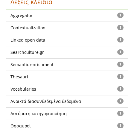
Λέξεις κλειδιά
Aggregator
1
Contextualization
1
Linked open data
1
Searchculture.gr
1
Semantic enrichment
1
Thesauri
1
Vocabularies
1
Ανοικτά διασυνδεδεμένα δεδομένα
1
Αυτόματη κατηγοριοποίηση
1
Θησαυροί
1