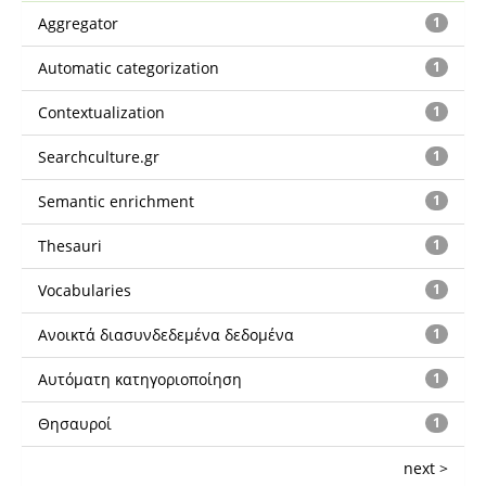
Aggregator
1
Automatic categorization
1
Contextualization
1
Searchculture.gr
1
Semantic enrichment
1
Thesauri
1
Vocabularies
1
Ανοικτά διασυνδεδεμένα δεδομένα
1
Αυτόματη κατηγοριοποίηση
1
Θησαυροί
1
next >