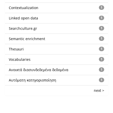
Contextualization
1
Linked open data
1
Searchculture.gr
1
Semantic enrichment
1
Thesauri
1
Vocabularies
1
Ανοικτά διασυνδεδεμένα δεδομένα
1
Αυτόματη κατηγοριοποίηση
1
next >